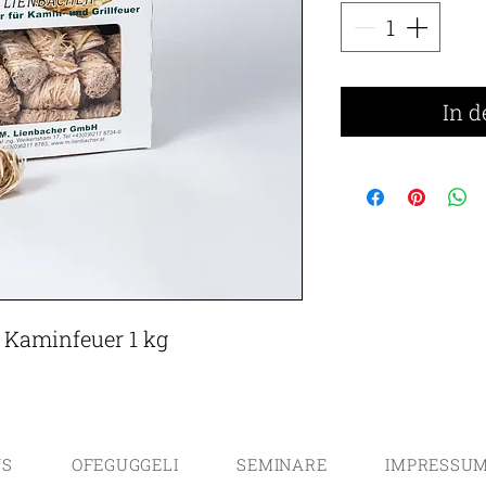
In 
d Kaminfeuer 1 kg
S
OFEGUGGELI
SEMINARE
IMPRESSU