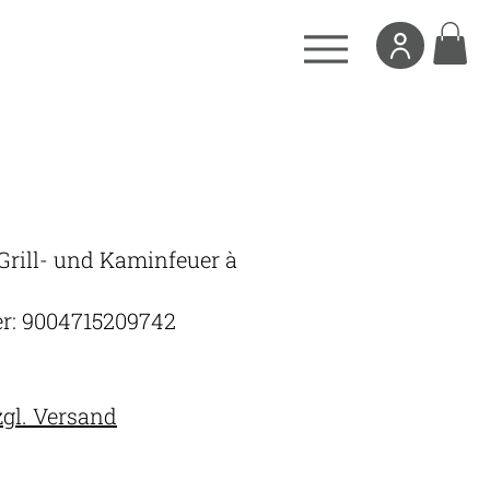
Grill- und Kaminfeuer à
r: 9004715209742
s
zgl. Versand