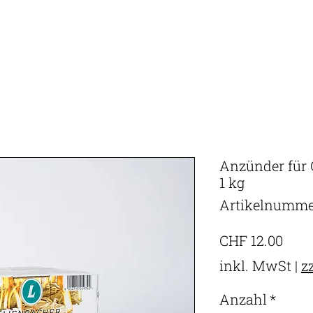
Anzünder für 
1 kg
Artikelnumme
Prei
CHF 12.00
inkl. MwSt
|
z
Anzahl
*