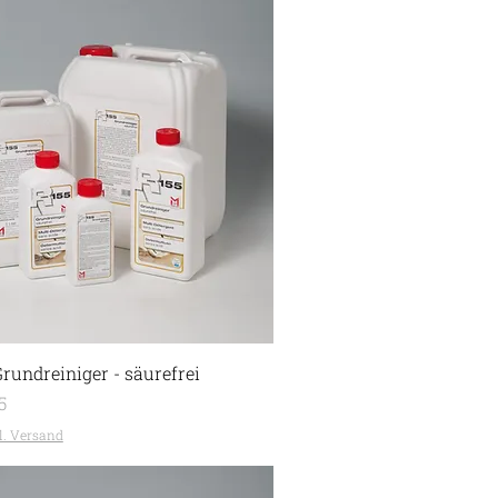
rundreiniger - säurefrei
5
l. Versand