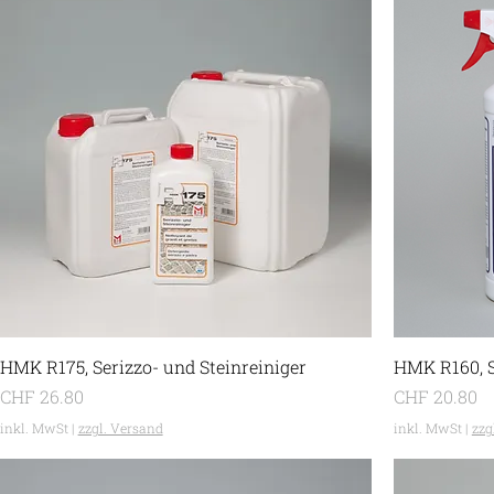
HMK R175, Serizzo- und Steinreiniger
HMK R160, 
Preis
Preis
CHF 26.80
CHF 20.80
inkl. MwSt
|
zzgl. Versand
inkl. MwSt
|
zzg