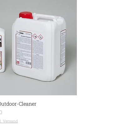
Outdoor-Cleaner
0
l. Versand