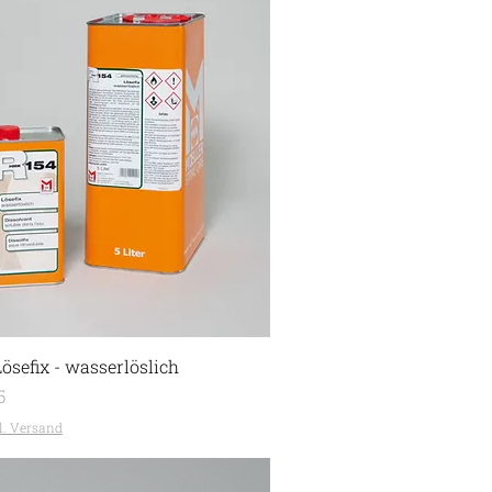
ösefix - wasserlöslich
5
l. Versand