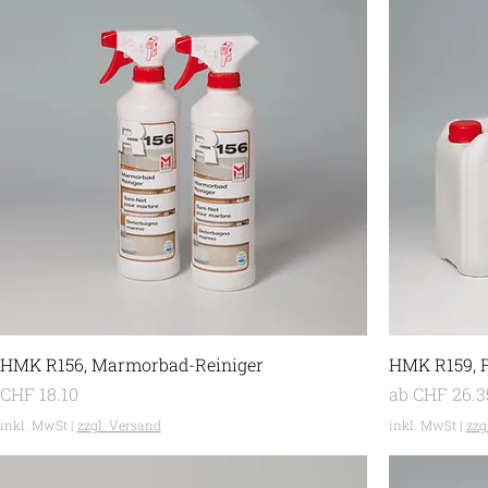
HMK R156, Marmorbad-Reiniger
HMK R159, F
Preis
Sale-Preis
CHF 18.10
ab
CHF 26.3
inkl. MwSt
|
zzgl. Versand
inkl. MwSt
|
zzg