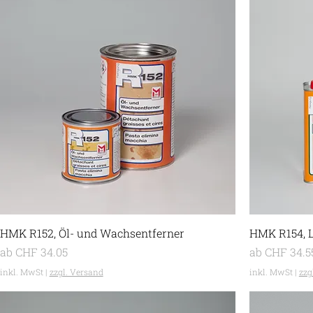
HMK R152, Öl- und Wachsentferner
HMK R154, L
Sale-Preis
Sale-Preis
ab
CHF 34.05
ab
CHF 34.5
inkl. MwSt
|
zzgl. Versand
inkl. MwSt
|
zzg