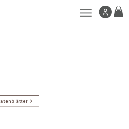
atenblätter