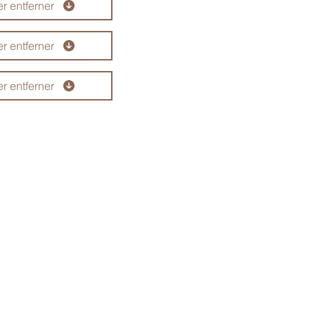
 entferner
 entferner
 entferner