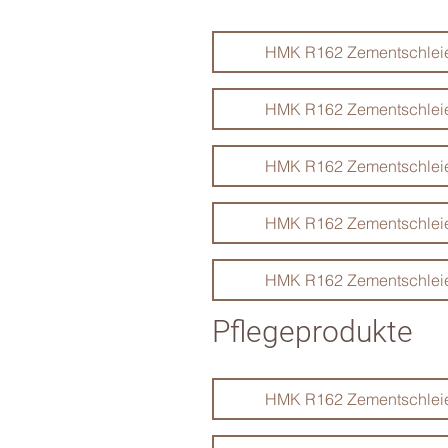
HMK R162 Zementschleier
HMK R162 Zementschleier
HMK R162 Zementschleier
HMK R162 Zementschleier
HMK R162 Zementschleier
Pflegeprodukte
HMK R162 Zementschleier