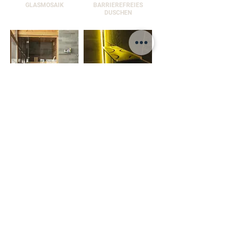
GLASMOSAIK
BARRIEREFREIES
DUSCHEN
SCHWIMMBAD &
DUSCH ACCESSOIRES
WELLNESS
KERAMIK & STEIN