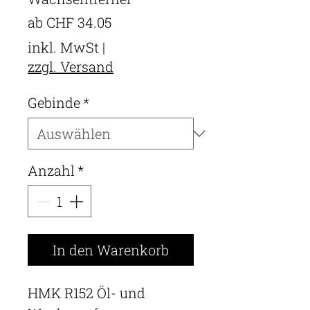
Sale-
ab
CHF 34.05
Preis
inkl. MwSt
|
zzgl. Versand
Gebinde
*
Anzahl
*
In den Warenkorb
HMK R152 Öl- und