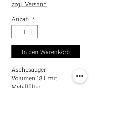
zzgl. Versand
Anzahl
*
In den Warenkorb
Aschesauger
Volumen 18 l, mit
Metallfilter
Stadler AG |
Alpenstrasse 9 |
3550 Langnau i.E.
Telefon
+41 34 402 12 69
|
info@meisterhandwerk.ch
|
Google Maps