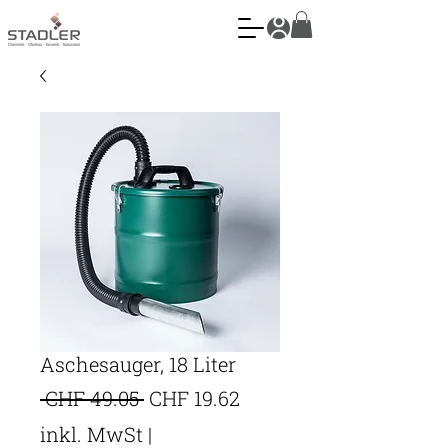
Aschesauger, 18 Liter
Standardpreis
Sale-
 CHF 49.05 
CHF 19.62
Preis
inkl. MwSt
|