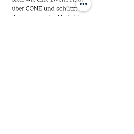
über CONE und schützt
ihn, wenn er im Herbst in
den Winterschlaf
geschickt wird. Durch die
integrierten Tragegriffe
ist CONE komfortabel zu
transportieren.
EIGENSCHAFTEN |
ABMESSUNGEN
Maße: 42 x 32 x 5 cm
Gewicht: 0,6 kg
Material: Nylon + Polyester
Stadler AG |
Alpenstrasse 9 |
3550 Langnau i.E.
Telefon
+41 34 402 12 69
|
info@meisterhandwerk.ch
|
Google Maps