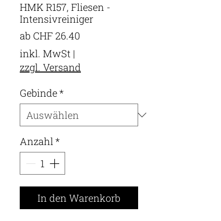
HMK R157, Fliesen -
Intensivreiniger
Sale-
ab
CHF 26.40
Preis
inkl. MwSt
|
zzgl. Versand
Gebinde
*
Anzahl
*
In den Warenkorb