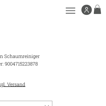
n Schaumreiniger
r: 9004715223878
s
zgl. Versand