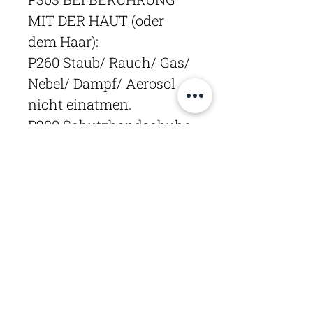
MIT DER HAUT (oder
dem Haar):
P260 Staub/ Rauch/ Gas/
Nebel/ Dampf/ Aerosol
nicht einatmen.
P280 Schutzhandschuhe,
Augenschutz tragen
P303 + P361 + P353 BEI
BERÜHRUNG MIT DER
HAUT (oder dem Haar):
Alle kontaminierten
P305 + P351 + P338 BEI
BERÜHRUNG MIT DEN
AUGEN: Einige Minuten