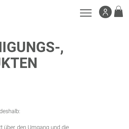
IGUNGS-,
UKTEN
 deshalb:
att über den Umgang und die