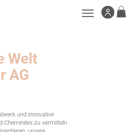
e Welt
er AG
dwerk und innovative
d Cheminées zu vermitteln
äsentieren, unsere