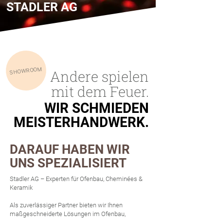
STADLER AG
SHOWROOM
Andere
spielen
mit dem Feuer.
WIR SCHMIEDEN
WIR SCHMIEDEN
MEISTERHANDWERK.
MEISTERHANDWERK.
DARAUF HABEN WIR
UNS SPEZIALISIERT
Stadler AG – Experten für Ofenbau, Cheminées &
Keramik
Als zuverlässiger Partner bieten wir Ihnen
maßgeschneiderte Lösungen im Ofenbau,